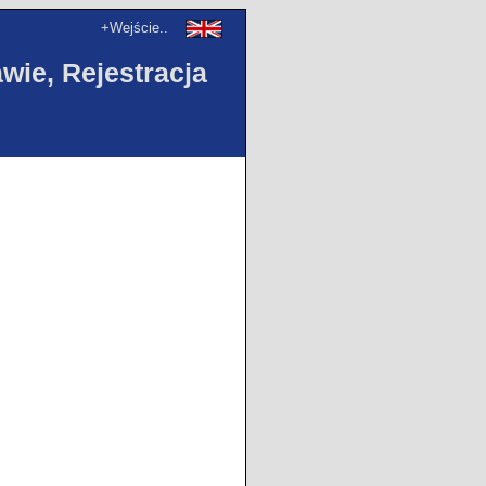
+Wejście..
ie, Rejestracja