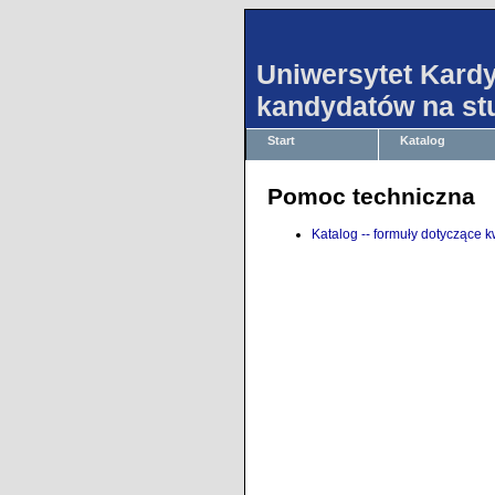
Uniwersytet Kard
kandydatów na st
Start
Katalog
Pomoc techniczna
Katalog -- formuły dotyczące kw