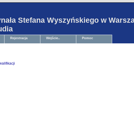
ynała Stefana Wyszyńskiego w Warszaw
udia
Rejestracja
Wejście..
Pomoc
alifikacji